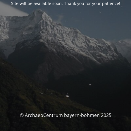
Site will be available soon. Thank you for your patience!
© ArchaeoCentrum bayern-böhmen 2025